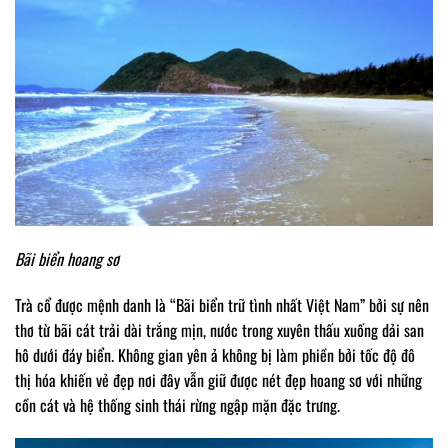
Bãi biển hoang sơ
Trà cổ được mệnh danh là “Bãi biển trữ tình nhất Việt Nam” bởi sự nên
thơ từ bãi cát trải dài trắng mịn, nước trong xuyên thấu xuống dải san
hô dưới đáy biển. Không gian yên ả không bị làm phiền bởi tốc độ đô
thị hóa khiến vẻ đẹp nơi đây vẫn giữ được nét đẹp hoang sơ với những
cồn cát và hệ thống sinh thái rừng ngập mặn đặc trưng.