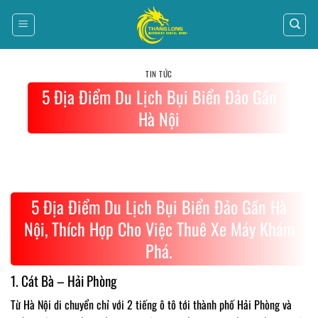
Bỏ
qua
nội
dung
TIN TỨC
5 Địa Điểm Du Lịch Bụi Biển Đảo Gần
Hà Nội
5 Địa Điểm Du Lịch Bụi Biển Đảo Gần Hà
Nội, Thích Hợp Cho Việc Thuê Xe Máy Khám
Phá.
1. Cát Bà – Hải Phòng
Từ Hà Nội di chuyển chỉ với 2 tiếng ô tô tới thành phố Hải Phòng và