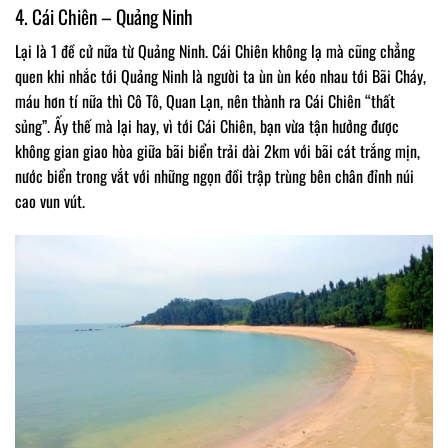
4. Cái Chiên – Quảng Ninh
Lại là 1 đề cử nữa từ Quảng Ninh. Cái Chiên không lạ mà cũng chẳng
quen khi nhắc tới Quảng Ninh là người ta ùn ùn kéo nhau tới Bãi Cháy,
máu hơn tí nữa thì Cô Tô, Quan Lạn, nên thành ra Cái Chiên “thất
sủng”. Ấy thế mà lại hay, vì tới Cái Chiên, bạn vừa tận hưởng được
không gian giao hòa giữa bãi biển trải dài 2km với bãi cát trắng mịn,
nước biển trong vắt với những ngọn đồi trập trùng bên chân đỉnh núi
cao vun vút.