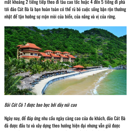
mất khoảng 2 tiếng tiếp theo đi tàu cao tốc hoặc 4 đến 5 tiếng đi phà
tới đảo Cát Bà là bạn hoàn toàn có thể rũ bỏ cuộc sống bận rộn thường
nhật để tận hưởng sự mặn mòi của biển, của nắng và vị của rừng.
Bãi Cát Cò 1 được bao bọc bởi dãy núi cao
Ngày nay, để đáp ứng nhu cầu ngày càng cao của du khách, đảo Cát Bà
đã được đầu tư và xây dựng theo hướng hiện đại nhưng vẫn giữ được