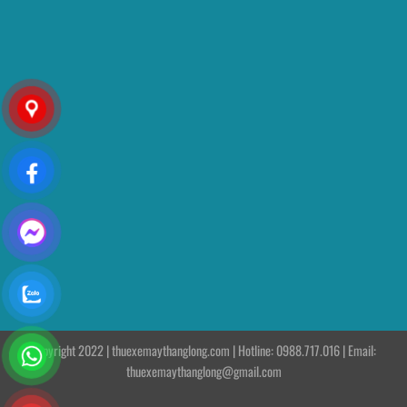
Copyright 2022 | thuexemaythanglong.com | Hotline: 0988.717.016 | Email:
thuexemaythanglong@gmail.com